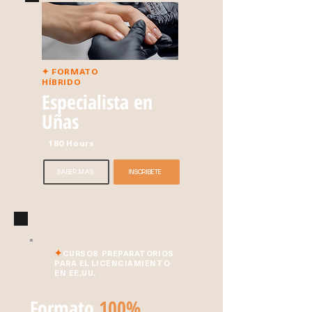
✦ FORMATO
HÍBRIDO
Especialista en
Uñas
180 Hours
SABER MÁS
INSCRÍBETE
✦
CURSOS PREPARATORIOS
PARA EL LICENCIAMIENTO
EN EE.UU.
Formato
100%