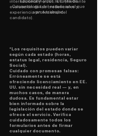
Educación y por la Junta de
internacional y en EE. UU. (mediante
Cosmetología del estado en el que
evaluación de las credenciales y
van a trabajar.
experiencia profesional del
candidato).
*Los requisitos pueden variar
según cada estado (horas,
estatus legal, residencia, Seguro
Social).
Cuidado con promesas falsas:
Erróneamente se está
ofreciendo licenciamiento en EE.
UU. sin necesidad real — y, en
muchos casos, de manera
dudosa. Es fundamental estar
bien informado sobre la
legislación del estado donde se
ofrece el servicio. Verifica
cuidadosamente todos los
formularios antes de firmar
cualquier documento.