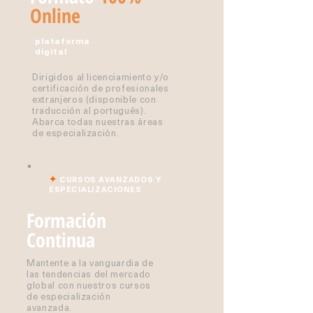
Online
plataforma
digital
Dirigidos al licenciamiento y/o
certificación de profesionales
extranjeros (disponible con
traducción al portugués).
Abarca todas nuestras áreas
de especialización.
✦
CURSOS AVANZADOS Y
ESPECIALIZACIONES
Formación
Continua
Mantente a la vanguardia de
las tendencias del mercado
global con nuestros cursos
de especialización
avanzada.