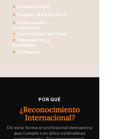
Cosmetologia
✦
Barbero & Peluquero
✦
Especialista
✦
en Estética
Especialista en Uñas
✦
Peluqueros y
✦
Estilistas
Barberos
✦
POR QUÉ
¿Reconocimiento
Internacional?
De esta forma el profesional demuestra
que cumple con altos estándares
profesionales. El reconocimiento