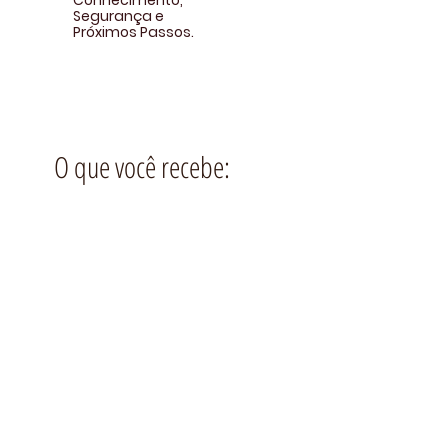
Conhecimento,
Segurança e
Próximos Passos.
O que você recebe:
8 Horas de Aulas:
Conteúdo estruturado
para aprofundamento
real.