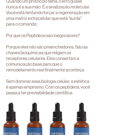
Quando um protocolo falha, o erro quase
nunca é a sua mão. É a sinalização molecular.
Você está tentando forçar a regeneração em
uma matriz extracelular que está "surda"
para o comando.
Por que os Peptídeos são inegociáveis?
Porque eles não são preenchedores. São as
chaves bioquímicas que religam os
receptores celulares. Eles consertam a
comunicação base para que o
remodelamento real finalmente aconteça.
Sem dominar essa biologia celular, a estética
é apenas empirismo. Com os peptídeos, você
passa a ter previsibilidade científica.