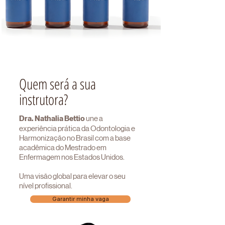
Quem será a sua
instrutora?
Dra. Nathalia Bettio
une a
experiência prática da Odontologia e
Harmonização no Brasil com a base
acadêmica do Mestrado em
Enfermagem nos Estados Unidos.
Uma visão global para elevar o seu
nível profissional.
Garantir minha vaga