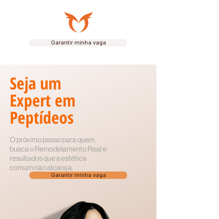
Garantir minha vaga
Seja um
Expert em
Peptídeos
O próximo passo para quem
busca o Remodelamento Real e
resultados que a estética
comum não alcança.
Garantir minha vaga