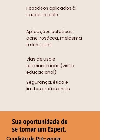
Peptídeos aplicados à
saúde da pele
Aplicações estéticas:
acne, rosácea, melasma
e skin aging
Vias de uso e
administração (visão
educacional)
Segurança, ética e
limites profissionais
Sua oportunidade de
se tornar um Expert.
Condição de Pré-venda: